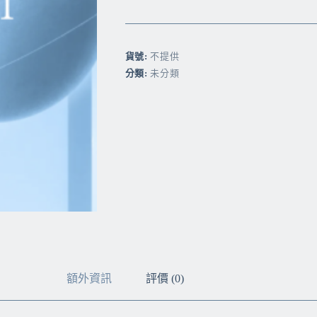
A
l
t
e
r
貨號:
不提供
n
分類:
未分類
a
t
i
v
e
:
額外資訊
評價 (0)