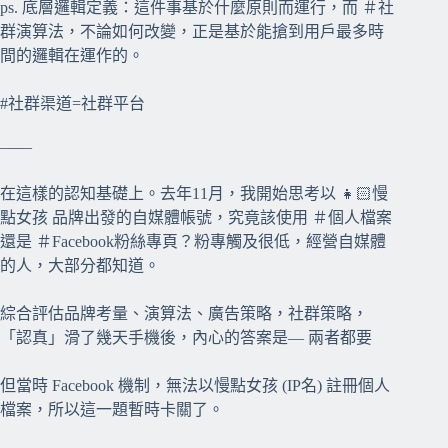
ps. 底層邏輯定義：這件事基於什麼原則而運行，而 ＃社
群演算法，不論如何改變，正是基於能搶到用戶最多時
間的邏輯在運作的。
#社群渠道=社群平台
——
在這樣的認知基礎上。去年11月，我開始思考以 👧🏻慢
點女孩 品牌出發的自媒體帳號，究竟該使用 ＃個人檔案
還是 ＃Facebook粉絲專頁？粉專觸及很低，經營自媒體
的人，大部分都知道。
綜合評估品牌考量、演算法、廣告策略，社群策略，
「認真」滑了幾天手機後，內心的答案是— 兩者都要
但當時 Facebook 機制，無法以慢點女孩 (IP名) 註冊個人
檔案，所以這一題暫時卡關了。