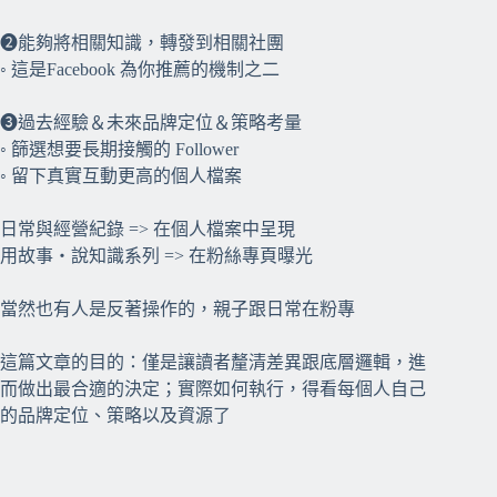
❷能夠將相關知識，轉發到相關社團
◦ 這是Facebook 為你推薦的機制之二
❸過去經驗＆未來品牌定位＆策略考量
◦ 篩選想要長期接觸的 Follower
◦ 留下真實互動更高的個人檔案
日常與經營紀錄 => 在個人檔案中呈現
用故事・說知識系列 => 在粉絲專頁曝光
當然也有人是反著操作的，親子跟日常在粉專
這篇文章的目的：僅是讓讀者釐清差異跟底層邏輯，進
而做出最合適的決定；實際如何執行，得看每個人自己
的品牌定位、策略以及資源了
⠀⠀