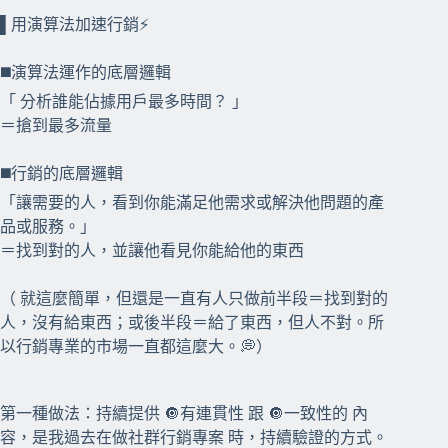
⠀⠀
▌用演算法加速行銷⚡️
⠀⠀
◼️演算法運作的底層邏輯
「 分析誰能佔據用戶最多時間？ 」
＝搶到最多流量
◼️行銷的底層邏輯
「讓需要的人，看到你能滿足他需求或解決他問題的產
品或服務。」
＝找到對的人，並讓他看見你能給他的東西
（ 就這麼簡單，但還是一直有人只做前半段＝找到對的
人，沒有給東西；或後半段＝給了東西，但人不對。所
以行銷專業的市場一直都這麼大。💭）
⠀⠀
第一種做法：持續提供 🔘有連貫性 跟 🔘一致性的 內
容，是我過去在做社群行銷專案 時，持續驗證的方式。