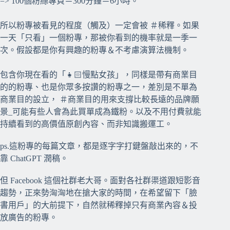
=> 100個粉絲專頁＝300分鐘＝6小時。
所以粉專被看見的程度（觸及）一定會被 ＃稀釋。如果
一天「只看」一個粉專，那被你看到的機率就是一季一
次。假設都是你有興趣的粉專＆不考慮演算法機制。
包含你現在看的「👧🏻慢點女孩」，同樣是帶有商業目
的的粉專、也是你眾多按讚的粉專之一，差別是不單為
商業目的設立， ＃商業目的用來支撐比較長遠的品牌願
景_可能有些人會為此買單成為鐵粉。以及不用付費就能
持續看到的高價值原創內容、而非知識搬運工。
⠀⠀
ps.這粉專的每篇文章，都是逐字字打鍵盤敲出來的，不
靠 ChatGPT 潤稿。
⠀⠀
但 Facebook 這個社群老大哥。面對各社群渠道跟短影音
趨勢，正來勢洶洶地在搶大家的時間，在希望留下「臉
書用戶」的大前提下，自然就稀釋掉只有商業內容＆投
放廣告的粉專。
⠀⠀