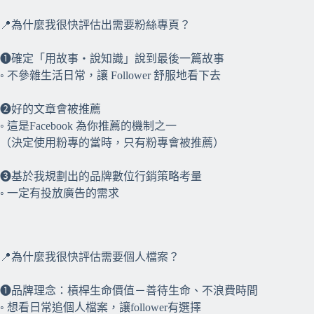
📍為什麼我很快評估出需要粉絲專頁？
❶確定「用故事・說知識」說到最後一篇故事
◦ 不參雜生活日常，讓 Follower 舒服地看下去
❷好的文章會被推薦
◦ 這是Facebook 為你推薦的機制之一
（決定使用粉專的當時，只有粉專會被推薦）
❸基於我規劃出的品牌數位行銷策略考量
◦ 一定有投放廣告的需求⠀⠀
⠀⠀
📍為什麼我很快評估需要個人檔案？
❶品牌理念：槓桿生命價值－善待生命、不浪費時間
◦ 想看日常追個人檔案，讓follower有選擇