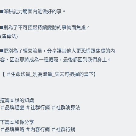
◼️深耕能力範圍內能做好的事。
◼️別為了不可控跟持續變動的事物而焦慮。
(演算法)
◼️更別為了經營流量，分享讓其他人更恐慌跟焦慮的內
容，因為那將成為一種循環，最後都回到我們身上。
【 ＃生命珍貴_別為流量_失去可把握的當下】
⠀⠀
⠀⠀
這篇📖說的知識
＃品牌經營 ＃社群行銷 ＃社群演算法
下篇📖和你分享
＃品牌策略 ＃內容行銷 ＃社群行銷