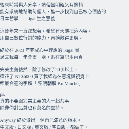
後來時常與人分享，這個蠻明確又有邏輯
能有系統地幫助每個人，進一步找到自己核心價值的
日本哲學 — ikigai 生之意義
⠀⠀
這幾年來一直都想著，希望有天能把這內容，
用自己數位行銷的能力，再擴散得更廣。
⠀⠀
終於在 2023 年完成心中理想的 ikigai 圖
過去我每一年會畫一張，貼在筆記本內頁
⠀⠀
完美主義使然，除了修改了50次以上，
還花了 NT$6000 買了我認為在意境與視覺上
都最合適的字體「 空明朝體 Ku Mincho」
⠀⠀
ps.
真的不要跟完美主義的人一起共事
除非你對品質也有莫名的堅持。
⠀⠀
Anyway 終於做出一個自己滿意的版本。
中文版 / 日文版 / 英文版 / 空白版，都做了。