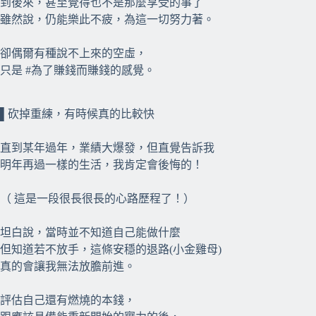
到後來，甚至覺得也不是那麼享受的事了
雖然說，仍能樂此不疲，為這一切努力著。
卻偶爾有種說不上來的空虛，
只是 #為了賺錢而賺錢的感覺。
⠀⠀
⠀⠀
▌砍掉重練，有時候真的比較快
直到某年過年，業績大爆發，但直覺告訴我
明年再過一樣的生活，我肯定會後悔的！
（ 這是一段很長很長的心路歷程了！）
坦白說，當時並不知道自己能做什麼
但知道若不放手，這條安穩的退路(小金雞母)
真的會讓我無法放膽前進。
評估自己還有燃燒的本錢，