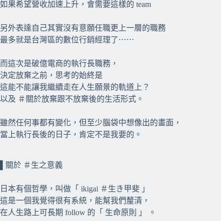
如果希望營收加速上升，會需要這樣的 team
另外表達自己其實沒有意願任職更上一層的職務
最多就是台灣區的數位行銷經理了⋯⋯
而這次是破億電商的執行長職務，
決定放棄之前，思考的始終是
這能不能讓我繼續走在人生願景的軌道上？
以及 ＃關於放棄跟不放棄後的生活形式。
雖然任何事都有變化，但至少腦袋中想像出的畫面，
當上執行長後的日子，肯定不是我要的。
⠀⠀
⠀⠀
▌關於 ＃生之意義
日本有個哲學，叫做「 ikigai ＃生き甲斐 」
這是一個我覺得很有系統，能幫我們釐清，
在人生路上可長期 follow 的「 生命原則 」 。