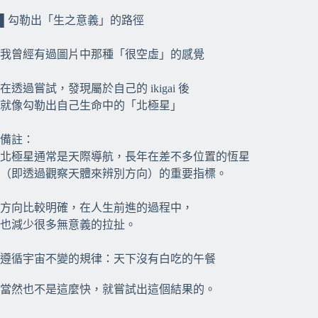
⠀⠀
▌勾勒出「生之意義」的路徑
我曾經有過圖片中那種「很空虛」的感覺
在透過嘗試，發現屬於自己的 ikigai 後
就像勾勒出自己生命中的「北極星」
備註：
北極星通常是天際導航，長年在差不多位置的恆星
（即透過觀察天體來辨別方向）的重要指標。
方向比較明確，在人生前進的過程中，
也減少很多無意義的拉扯。
遵循宇宙不變的規律：天下沒有白吃的午餐
⠀⠀
當然也不是這麼快，就嘗試出這個結果的。
⠀⠀
⠀⠀