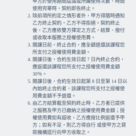
甲方於使用期間屆滿或所購使用次數、時間
使用完畢時，契約即告終止。
除前項所約定之情形者外，甲方得隨時通知
乙方終止契約，乙方不得拒絕。契約終止
後，乙方應依雙方擇定之方式，結算、撥付
或收取本服務之授權使用費。
開課日前，終止合約，應全額退還該課程您
所支付之授權使用費金額。
開課日後，合約生效日起 7 日內終止合約，
應返還該課程您所支付之授權使用費金額
30％。
開課日後，合約生效日起第 8 日至第 14 日以
內始終止合約者，該課程您所支付之授權使
用費金額不予退還。
由乙方結算截至契約終止時，乙方者已提供
之服務及甲方已繳納之授權使用費金額；授
權使用費如有超收，乙方應按比例返還予甲
方；如有不足，則乙方得自行 或使甲方之貸
款機構逕行向甲方收取之。