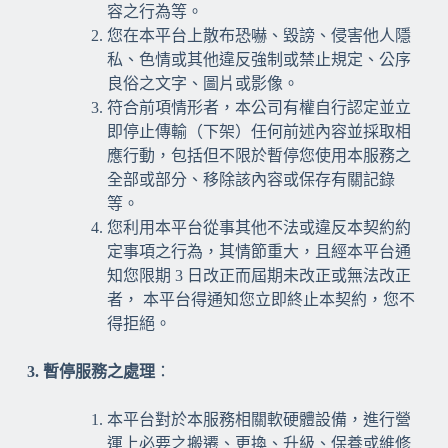
容之行為等。
您在本平台上散布恐嚇、毀謗、侵害他人隱
私、色情或其他違反強制或禁止規定、公序
良俗之文字、圖片或影像。
符合前項情形者，本公司有權自行認定並立
即停止傳輸（下架）任何前述內容並採取相
應行動，包括但不限於暫停您使用本服務之
全部或部分、移除該內容或保存有關記錄
等。
您利用本平台從事其他不法或違反本契約約
定事項之行為，其情節重大，且經本平台通
知您限期 3 日改正而屆期未改正或無法改正
者， 本平台得通知您立即終止本契約，您不
得拒絕。
3. 暫停服務之處理
：
本平台對於本服務相關軟硬體設備，進行營
運上必要之搬遷、更換、升級、保養或維修