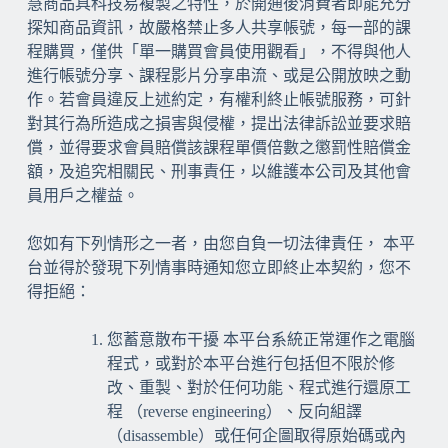
慧商品具科技易複製之特性，於開通後消費者即能充分
探知商品資訊，故嚴格禁止多人共享帳號，每一部的課
程購買，僅供「單一購買會員使用觀看」，不得與他人
進行帳號分享、課程影片分享串流、或是公開放映之動
作。若會員違反上述約定，有權利終⽌帳號服務，可針
對其⾏為所造成之損害與侵權，提出法律訴訟並要求賠
償，並得要求會員賠償該課程單價倍數之懲罰性賠償⾦
額，及追究相關民、刑事責任，以維護本公司及其他會
員用戶之權益。
您如有下列情形之一者，由您自負一切法律責任， 本平
台並得於發現下列情事時通知您立即終止本契約，您不
得拒絕：
您蓄意散布干擾 本平台系統正常運作之電腦
程式，或對於本平台進行包括但不限於修
改、重製、對於任何功能、程式進行還原工
程 （reverse engineering）、反向組譯
（disassemble）或任何企圖取得原始碼或內