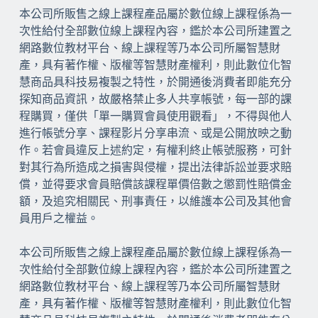
本公司所販售之線上課程產品屬於數位線上課程係為一
次性給付全部數位線上課程內容，鑑於本公司所建置之
網路數位教材平台、線上課程等乃本公司所屬智慧財
產，具有著作權、版權等智慧財產權利，則此數位化智
慧商品具科技易複製之特性，於開通後消費者即能充分
探知商品資訊，故嚴格禁止多人共享帳號，每一部的課
程購買，僅供「單一購買會員使用觀看」，不得與他人
進行帳號分享、課程影片分享串流、或是公開放映之動
作。若會員違反上述約定，有權利終⽌帳號服務，可針
對其⾏為所造成之損害與侵權，提出法律訴訟並要求賠
償，並得要求會員賠償該課程單價倍數之懲罰性賠償⾦
額，及追究相關民、刑事責任，以維護本公司及其他會
員用戶之權益。
本公司所販售之線上課程產品屬於數位線上課程係為一
次性給付全部數位線上課程內容，鑑於本公司所建置之
網路數位教材平台、線上課程等乃本公司所屬智慧財
產，具有著作權、版權等智慧財產權利，則此數位化智